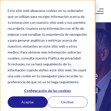
Este sitio web almacena cookies en tu ordenador
que se utilizan para recoger información acerca de
tu interacción con nuestro sitio web y nos permite
recordarte. Usamos esta información con el fin de
mejorar y personalizar tu experiencia de navegación
y para generar analíticas y métricas acerca de
nuestros visitantes en este sitio web y otros
medios. Para obtener más información sobre las
Más de 20 años
cookies, consulta nuestra Política de privacidad.
Si rechazas, no se hará seguimiento de tu
información cuando visites este sitio web. Se usará
trabajando desde
una sola cookie en tu navegador para recordar tu
preferencia de que no se te haga seguimiento.
dentro, ahora a tu
Configuración de las cookies
lado
Aceptar
Declinar