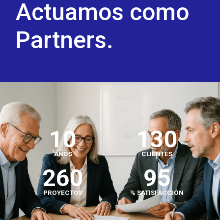
Actuamos como
Partners.
10
130
AÑOS
CLIENTES
260
95
PROYECTOS
% SATISFACCIÓN