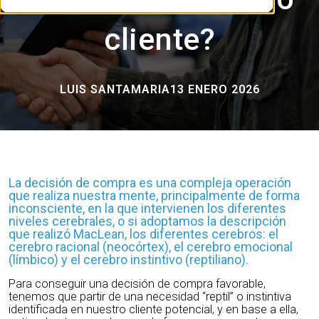
cliente?
LUIS SANTAMARIA
13 ENERO 2026
La decisión de compra es una compleja operación
que realiza nuestra mente, principalmente de forma
inconsciente, en la que intervienen los diferentes
niveles cerebrales, o si adoptamos la descripción
que realizó MacLean, los diferentes cerebros: el
cerebro racional (neocórtex), el cerebro emocional
(límbico) y el cerebro instintivo (reptiliano).
Para conseguir una decisión de compra favorable,
tenemos que partir de una necesidad “reptil” o instintiva
identificada en nuestro cliente potencial, y en base a ella,