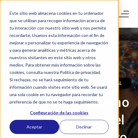
Este sitio web almacena cookies en tu ordenador
que se utilizan para recoger información acerca de
tu interacción con nuestro sitio web y nos permite
recordarte. Usamos esta información con el fin de
mejorar y personalizar tu experiencia de navegación
y para generar analíticas y métricas acerca de
nuestros visitantes en este sitio web y otros
medios. Para obtener más información sobre las
cookies, consulta nuestra Política de privacidad.
Si rechazas, no se hará seguimiento de tu
NEUROLIDERAZGO
EFICACIA COMERCIAL
información cuando visites este sitio web. Se usará
una sola cookie en tu navegador para recordar tu
Neuroventa: ¿Cómo
preferencia de que no se te haga seguimiento.
Configuración de las cookies
decide comprar el
Aceptar
Declinar
cerebro de nuestro