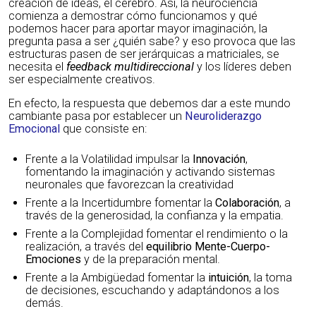
creación de ideas, el cerebro. Así, la neurociencia
comienza a demostrar cómo funcionamos y qué
podemos hacer para aportar mayor imaginación, la
pregunta pasa a ser ¿quién sabe? y eso provoca que las
estructuras pasen de ser jerárquicas a matriciales, se
necesita el
feedback multidireccional
y los líderes deben
ser especialmente creativos.
En efecto, la respuesta que debemos dar a este mundo
cambiante pasa por establecer un
Neuroliderazgo
Emocional
que consiste en:
Frente a la Volatilidad impulsar la
Innovación
,
fomentando la imaginación y activando sistemas
neuronales que favorezcan la creatividad
Frente a la Incertidumbre fomentar la
Colaboración
, a
través de la generosidad, la confianza y la empatia.
Frente a la Complejidad fomentar el rendimiento o la
realización, a través del
equilibrio Mente-Cuerpo-
Emociones
y de la preparación mental.
Frente a la Ambigüedad fomentar la
intuición
, la toma
de decisiones, escuchando y adaptándonos a los
demás.