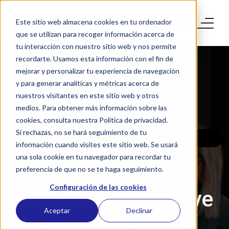
Este sitio web almacena cookies en tu ordenador
que se utilizan para recoger información acerca de
tu interacción con nuestro sitio web y nos permite
recordarte. Usamos esta información con el fin de
mejorar y personalizar tu experiencia de navegación
y para generar analíticas y métricas acerca de
nuestros visitantes en este sitio web y otros
medios. Para obtener más información sobre las
cookies, consulta nuestra Política de privacidad.
Si rechazas, no se hará seguimiento de tu
DESARROLLO DE
NEUROLIDERAZGO
EQUIPOS
información cuando visites este sitio web. Se usará
una sola cookie en tu navegador para recordar tu
Neuroliderazgo
preferencia de que no se te haga seguimiento.
Configuración de las cookies
Emocional: la clave
Aceptar
Declinar
para mejorar los