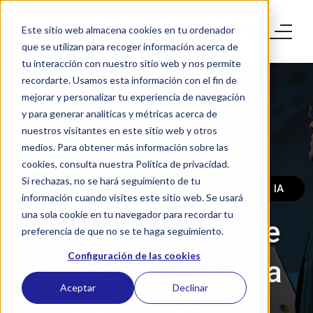
Este sitio web almacena cookies en tu ordenador
que se utilizan para recoger información acerca de
tu interacción con nuestro sitio web y nos permite
recordarte. Usamos esta información con el fin de
mejorar y personalizar tu experiencia de navegación
y para generar analíticas y métricas acerca de
nuestros visitantes en este sitio web y otros
medios. Para obtener más información sobre las
cookies, consulta nuestra Política de privacidad.
Si rechazas, no se hará seguimiento de tu
GESTIÓN DE
INNOVACIÓN
IA
PROYECTOS (PMO)
información cuando visites este sitio web. Se usará
una sola cookie en tu navegador para recordar tu
Cómo la AI puede
preferencia de que no se te haga seguimiento.
Configuración de las cookies
ayudarnos en una
Aceptar
Declinar
Planificación