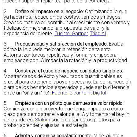
pueden suponer replantear parte de la estrategia.
2.
Define el impacto en el negocio
: Optimizando lo que
ya hacemos: reducción de costes, tiempos y riesgos.
Creando más valor: contribuir al crecimiento con ventas y
fidelización mejorando la propuesta de valor y la
experiencia del cliente.
Fuente: Gartner
,
Tribe AI
3.
Productividad y satisfacción del empleado
: Evalúa
cómo la IA puede mejorar la retención de talento.
Automatizar tareas repetitivas y formar y empoderar
empleados con IA impacta la rotación y la productividad.
4.
Construye el caso de negocio con datos tangibles
:
Mostrar casos de éxito y resultados cuantificables es
crucial para obtener el apoyo necesario. La comunicación
clara de los beneficios esperados puede ser la diferencia
entre un "sí" y un "no".
Fuente: ClearPoint Digital
5.
Empieza con un piloto que demuestre valor rápido
:
Comienza con un proyecto que tenga impacto a corto
plazo para demostrar el valor de la IA y fomentar el buy-in
de los líderes.
Slalom
sugiere usar estos pilotos para
probar, aprender y ajustar la estrategia.
6.
Adapta y comunica constantemente
: Mide, ajusta y