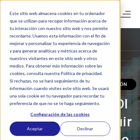
Este sitio web almacena cookies en tu ordenador
que se utilizan para recoger información acerca de
tu interacción con nuestro sitio web y nos permite
recordarte. Usamos esta información con el fin de
mejorar y personalizar tu experiencia de navegación
y para generar analíticas y métricas acerca de
nuestros visitantes en este sitio web y otros
medios. Para obtener más información sobre las
cookies, consulta nuestra Política de privacidad.
Si rechazas, no se hará seguimiento de tu
INNOVACIÓN Y ECONOMÍA
INNOVACIÓN
DIGITAL
información cuando visites este sitio web. Se usará
una sola cookie en tu navegador para recordar tu
Cómo medir el ROI
preferencia de que no se te haga seguimiento.
Configuración de las cookies
de la IA y conseguir
Aceptar
Declinar
el apoyo necesario